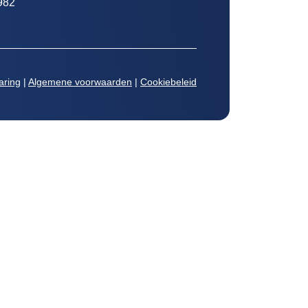
982
aring
|
Algemene voorwaarden
|
Cookiebeleid