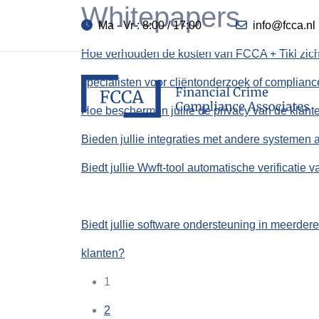
Whitepapers
Ma - Vr : 8:00 / 17:00
info@fcca.nl
Hoe verhouden de kosten van FCCA + Tikl zich 
specialisten voor cliëntonderzoek of compli
Hoe beschermen jullie de privacy van de klant
Bieden jullie integraties met andere systemen 
Biedt jullie Wwft-tool automatische verificatie v
Biedt jullie software ondersteuning in meerdere
klanten?
1
2