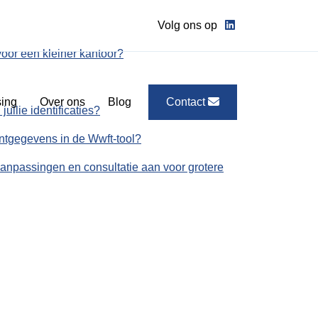
Volg ons op
oor een kleiner kantoor?
ing
Over ons
Blog
Contact
ullie identificaties?
antgegevens in de Wwft-tool?
e aanpassingen en consultatie aan voor grotere