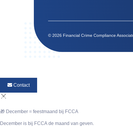
© 2026 Financial Crime Compliance Associat
Contact
🎁 December = feestmaand bij FCCA
December is bij FCCA de maand van geven.