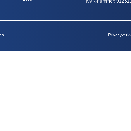
KVK-nummer: 91251
es
Privacyverkl