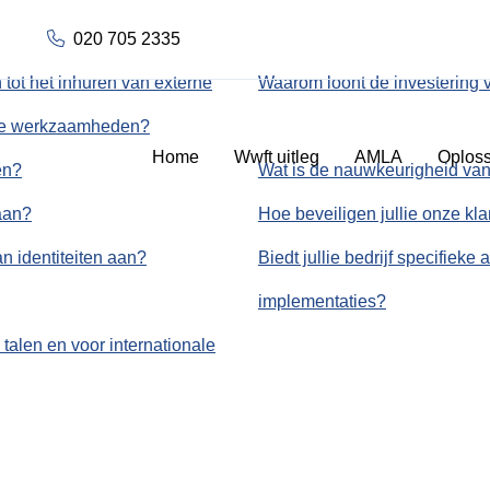
020 705 2335
tot het inhuren van externe
Waarom loont de investering v
ance werkzaamheden?
Home
Wwft uitleg
AMLA
Oploss
en?
Wat is de nauwkeurigheid van j
aan?
Hoe beveiligen jullie onze kl
an identiteiten aan?
Biedt jullie bedrijf specifiek
implementaties?
 talen en voor internationale