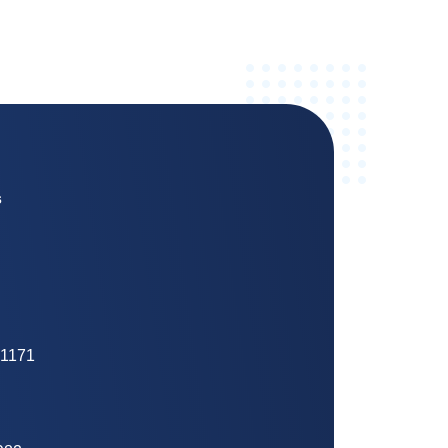
s
 1171