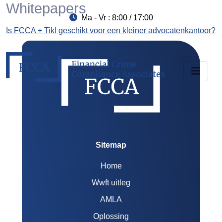
Whitepapers
Ma - Vr : 8:00 / 17:00
Is FCCA + Tikl geschikt voor een kleiner advocatenkantoor?
Sitemap
Home
Wwft uitleg
AMLA
Oplossing